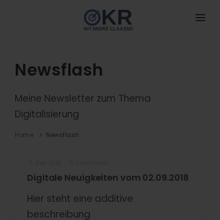
HOME
ANGEBOTE
Newsflash
neu
BUCH
NEU
Meine Newsletter zum Thema
DAS IST OKR
Digitalisierung
MIT MIR ARBEITEN
Home
Newsflash
DOWNLOADS
2. Sep 2018
0 Comments
BLOG
Digitale Neuigkeiten vom 02.09.2018
NEU
PODCAST
Hier steht eine additive
beschreibung
KONTAKT