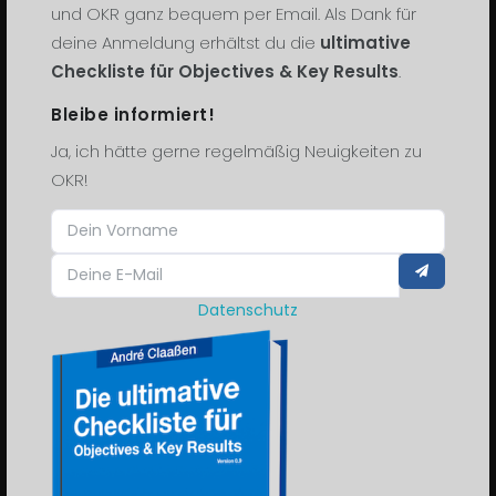
und OKR ganz bequem per Email. Als Dank für
deine Anmeldung erhältst du die
ultimative
KOMMEN WIR INS GESPRÄCH.
Checkliste für Objectives & Key Results
.
Bleibe informiert!
WISSEN
Ja, ich hätte gerne regelmäßig Neuigkeiten zu
OKR!
OKR Podcast
Blog
Downloads
Datenschutz
BLEIBE INFORMIERT!
Ja, ich hätte gerne regelmäßig
Neuigkeiten zu OKR!