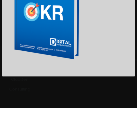
Datenschutz
© 2022
Impressum
Datenschutz
info@andreclaas
André
Claaßen
Consulting