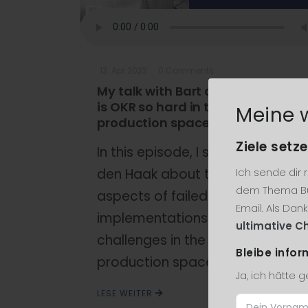
13. Apr 2023
0 Comments
My talk with Bart den Haak - Why
is OKR so hard in the digital
Meine 
production space?
Ziele setze
In this episode, I speak with Bart
den Haak about the many
Ich sende dir
dem Thema Bu
aspects of failed OKR
Email. Als Dan
implementations and the
ultimative Ch
challenges in the digital
Bleibe infor
production space ...
Ja, ich hätte 
LESE WEITER