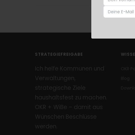
STRATEGIEFREIGABE
WISS
Ich helfe Kommunen und
OKR P
Verwaltungen,
Blog
strategische Ziele
Downl
haushaltsfest zu machen.
OKR + WiBe – damit aus
Wünschen Beschlüsse
werden.