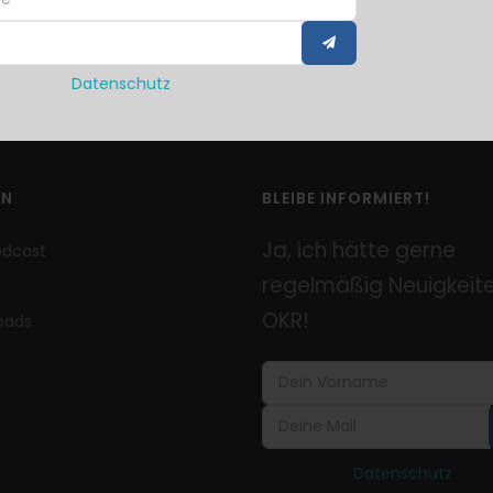
Datenschutz
EN
BLEIBE INFORMIERT!
Ja, ich hätte gerne
odcast
regelmäßig Neuigkeite
OKR!
oads
Datenschutz