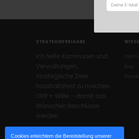
STRATEGIEFREIGABE
WISS
Ich helfe Kommunen und
OKR P
Verwaltungen,
Blog
strategische Ziele
Downl
haushaltsfest zu machen.
OKR + WiBe – damit aus
Wünschen Beschlüsse
werden.
Cookies erleichtern die Bereitstellung unserer