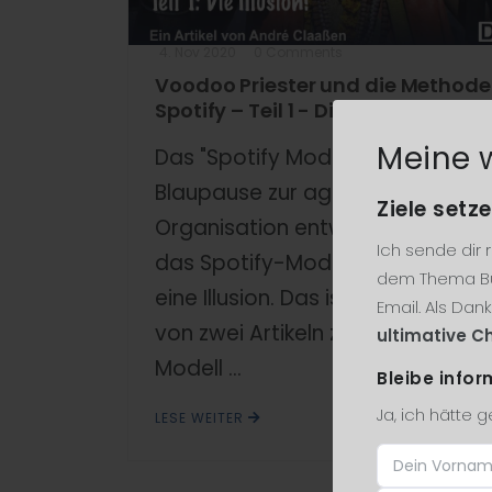
4. Nov 2020
0 Comments
Voodoo Priester und die Methode
Spotify – Teil 1 - Die Illusion
Meine 
Das "Spotify Modell" hat sich als
Blaupause zur agilen
Ziele setze
Organisation entwickelt. Doch
Ich sende dir
das Spotify-Modell ist leider
dem Thema Bu
eine Illusion. Das ist der erste
Email. Als Dan
von zwei Artikeln zum Spotify
ultimative Ch
Modell ...
Bleibe infor
Ja, ich hätte 
LESE WEITER