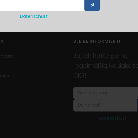
Datenschutz
EN
BLEIBE INFORMIERT!
Ja, ich hätte gerne
odcast
regelmäßig Neuigkeite
OKR!
oads
Datenschutz