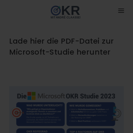
HOME
ANGEBOTE
Lade hier die PDF-Datei zur
neu
Microsoft-Studie herunter
BUCH
NEU
DAS IST OKR
MIT MIR ARBEITEN
DOWNLOADS
BLOG
NEU
PODCAST
KONTAKT