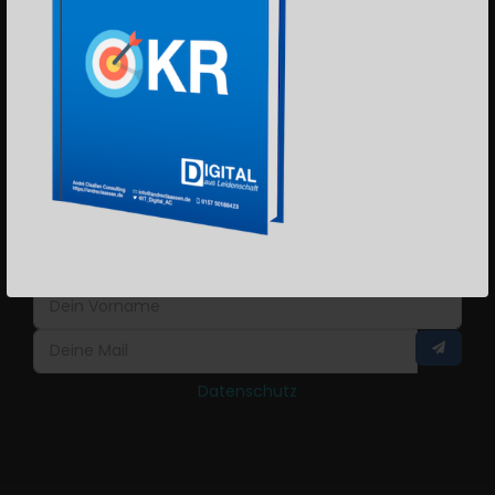
OKR Podcast
Blog
Downloads
BLEIBE INFORMIERT!
Ja, ich hätte gerne regelmäßig
Neuigkeiten zu OKR!
Datenschutz