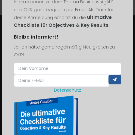
Informationen zu dem Thema Business Agilität
und OKR ganz bequem per Email. Als Dank für
deine Anmeldung erhältst du die
ultimative
Checkliste für Objectives & Key Results
.
Bleibe informiert!
STRATEGIEFREIGABE
Ja, ich hätte gerne regelmäßig Neuigkeiten zu
Ich helfe Kommunen und Verwaltungen,
OKR!
strategische Ziele haushaltsfest zu
machen. OKR + WiBe – damit aus
Wünschen Beschlüsse werden.
Datenschutz
KOMMEN WIR INS GESPRÄCH.
WISSEN