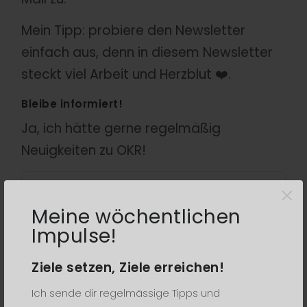
Mein Tipp: probiere den Newsletter
einfach aus, denn in diesem Newsletter
steckt viel Arbeit und Herzblut ❤️.
Bleibe informiert!
Ja, ich hätte gerne regelmäßig
Neuigkeiten zu OKR!
×
Meine wöchentlichen
Impulse!
Datenschutz
Ziele setzen, Ziele erreichen!
Ich sende dir regelmässige Tipps und