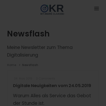
HOME
ANGEBOTE
Newsflash
neu
BUCH
NEU
Meine Newsletter zum Thema
DAS IST OKR
Digitalisierung
MIT MIR ARBEITEN
Home
Newsflash
DOWNLOADS
24. May 2019
0 Comments
BLOG
Digitale Neuigkeiten vom 24.05.2019
NEU
PODCAST
Warum Alles als Service das Gebot
der Stunde ist.
KONTAKT