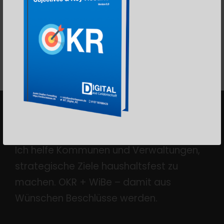
Erste
6
7
8
9
10
Letztes
STRATEGIEFREIGABE
Ich helfe Kommunen und Verwaltungen,
strategische Ziele haushaltsfest zu
machen. OKR + WiBe – damit aus
Wünschen Beschlüsse werden.