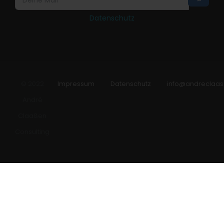
Datenschutz
© 2022
Impressum
Datenschutz
info@andreclaas
André
Claaßen
Consulting