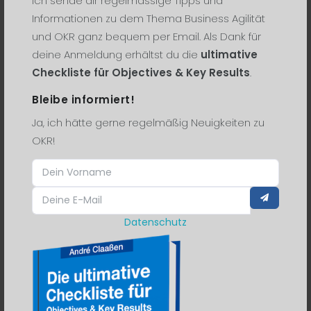
Ich sende dir regelmässige Tipps und
Informationen zu dem Thema Business Agilität
und OKR ganz bequem per Email. Als Dank für
15. May 2019
0 Comments
deine Anmeldung erhältst du die
ultimative
Digitale Neuigkeiten vom 15.05.2019
Checkliste für Objectives & Key Results
.
Schon einmal spontan auf einem
Bleibe informiert!
PM Camp gewesen?
Ja, ich hätte gerne regelmäßig Neuigkeiten zu
OKR!
LESE WEITER
14. May 2019
0 Comments
Datenschutz
Digitale Neuigkeiten vom 14.05.2019
Europawahl 2019: Appetitanreger
Wahl-O-Mat ist scharf gestellt
LESE WEITER