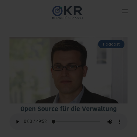
HOME
ANGEBOTE
neu
Podcast
BUCH
NEU
DAS IST OKR
MIT MIR ARBEITEN
DOWNLOADS
BLOG
NEU
PODCAST
KONTAKT