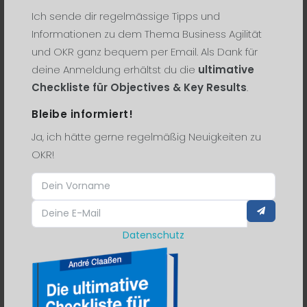
Ich sende dir regelmässige Tipps und
living transformation
llms
Informationen zu dem Thema Business Agilität
und OKR ganz bequem per Email. Als Dank für
management
manifest
marketing
deine Anmeldung erhältst du die
ultimative
masterclass
medien
meetup
Checkliste für Objectives & Key Results
.
Bleibe informiert!
menschen
messen
methode
Ja, ich hätte gerne regelmäßig Neuigkeiten zu
methoden
metriken
metro.digital
OKR!
microsoft
mitarbeiter
motivation
murakamy
narrative
narrato
neuro
neurowissenschaft
new work
Datenschutz
newsletter
nokia
objective
objectives
objectives & keyresults