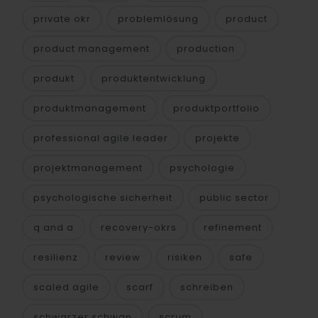
private okr
problemlösung
product
product management
production
produkt
produktentwicklung
produktmanagement
produktportfolio
professional agile leader
projekte
projektmanagement
psychologie
psychologische sicherheit
public sector
q and a
recovery-okrs
refinement
resilienz
review
risiken
safe
scaled agile
scarf
schreiben
schwarzer schwan
scrum