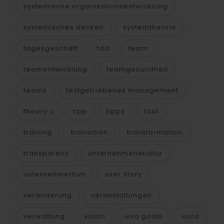
systemische organisationsentwicklung
systemisches denken
systemtheorie
tagesgeschäft
tdd
team
teamentwicklung
teamgesundheit
teams
testgetriebenes management
theory u
tipp
tipps
tool
training
tranisition
transformation
transparenz
unternehmenskultur
unternehmertum
user story
veränderung
veranstaltungen
verwaltung
vision
viva goals
vuca