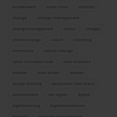
bundeswehr
case-clinic
chancen
change
change management
changemanagement
chaos
chatgpt
christina lange
coach
coaching
community
culture change
cyber innovation hub
daily business
daimler
data driven
denken
design thinking
deutsches rotes kreuz
development
die agilen
digital
digitalisierung
digitalministerium
diversity
diversity management