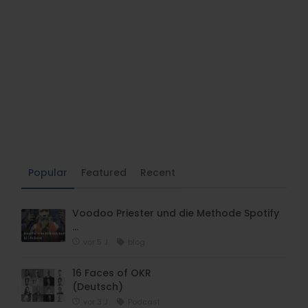
Popular
Featured
Recent
Voodoo Priester und die Methode Spotify
…
vor 5 J..
blog
16 Faces of OKR
(Deutsch)
vor 3 J..
Podcast