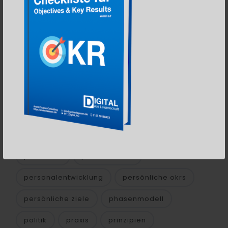
öffentliche verwaltung
okr
okr & scrum
okr barista
okr buddys
okr erfolg
okr master
okrs
oks
online-marketing
open source
open space
open space agility
organisationen
organisationsentwicklung
outcome
outcomes
pal
people
persistent
personal okrs
personalentwicklung
persönliche okrs
persönliche ziele
phasenmodell
politik
praxis
prinzipien