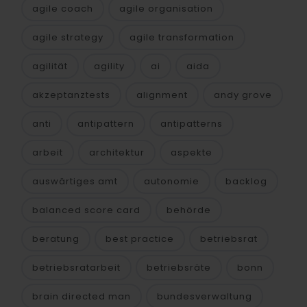
agile coach
agile organisation
agile strategy
agile transformation
agilität
agility
ai
aida
akzeptanztests
alignment
andy grove
anti
antipattern
antipatterns
arbeit
architektur
aspekte
auswärtiges amt
autonomie
backlog
balanced score card
behörde
beratung
best practice
betriebsrat
betriebsratarbeit
betriebsräte
bonn
brain directed man
bundesverwaltung