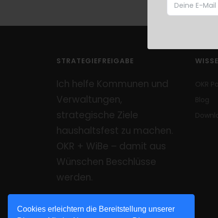
STRATEGIEFREIGABE
WISS
Ich helfe Kommunen und
OKR P
Verwaltungen,
Blog
strategische Ziele
Downl
haushaltsfest zu machen.
OKR + WiBe – damit aus
Wünschen Beschlüsse
werden.
Cookies erleichtern die Bereitstellung unserer
KOMMEN WIR INS GESPRÄCH.