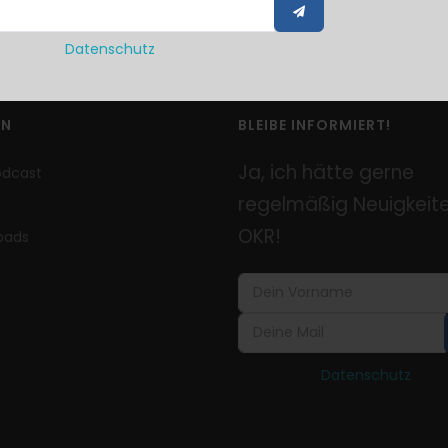
Datenschutz
EN
BLEIBE INFORMIERT!
Ja, ich hätte gerne
odcast
regelmäßig Neuigkeite
OKR!
oads
Datenschutz