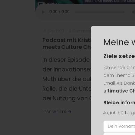
3. Sep 2023
0 Comments
Podcast mit Kristina Muth: OKR
Meine 
meets Culture Change
Ziele setze
In dieser Episode spreche ich mit
Ich sende dir
der Innovationsexpertin Kristina
dem Thema Bu
Muth über die außerordentliche
Email. Als Dan
Rolle, die die Unternehmenskultur
ultimative Ch
bei Nutzung von OKR spielt. ...
Bleibe infor
Ja, ich hätte 
LESE WEITER