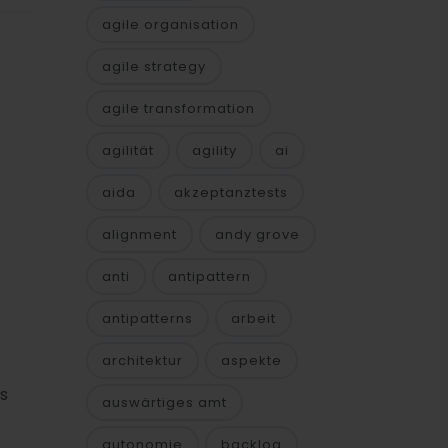
agile organisation
agile strategy
agile transformation
agilität
agility
ai
aida
akzeptanztests
alignment
andy grove
anti
antipattern
antipatterns
arbeit
architektur
aspekte
ls
auswärtiges amt
autonomie
backlog