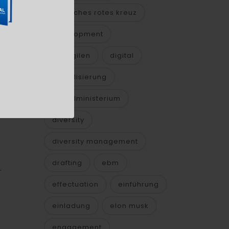
deutsches rotes kreuz
development
die agilen
digital
digitalisierung
digitalministerium
ch
diversity
diversity management
drafting
ebm
r
effectuation
einführung
einladung
elon musk
engagement