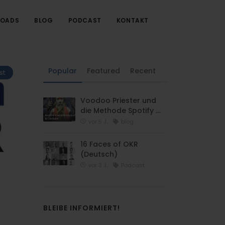
OADS
BLOG
PODCAST
KONTAKT
Popular
Featured
Recent
st
Voodoo Priester und
die Methode Spotify …
vor 5 J..
blog
16 Faces of OKR
(Deutsch)
vor 3 J..
Podcast
BLEIBE INFORMIERT!