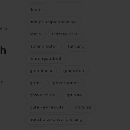
finanz
first principle thinking
hrem
fokus
frameworks
ch
frühindikator
führung
führungsarbeit
geheimnis
gespräch
nn
goals
governance
grave value
gründe
gute key results
haltung
haushaltskonsolidierung