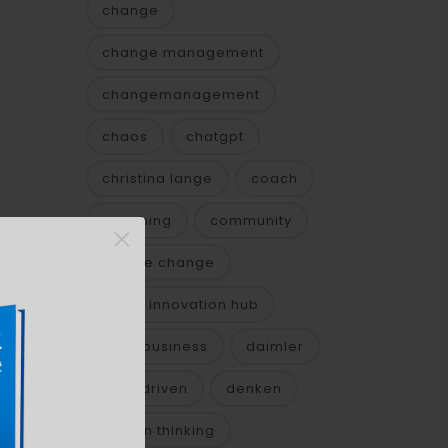
change
change management
changemanagement
chaos
chatgpt
christina lange
coach
coaching
community
×
culture change
cyber innovation hub
daily business
daimler
n
data driven
denken
design thinking