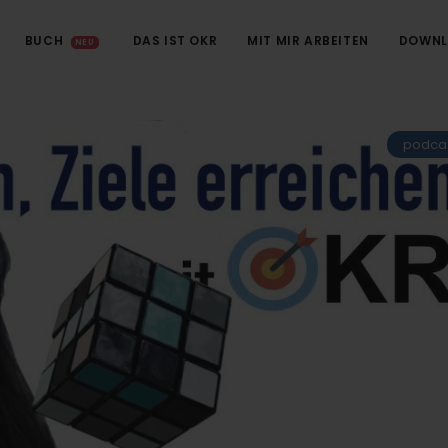
BUCH
DAS IST OKR
MIT MIR ARBEITEN
DOWNL
NEU
podca