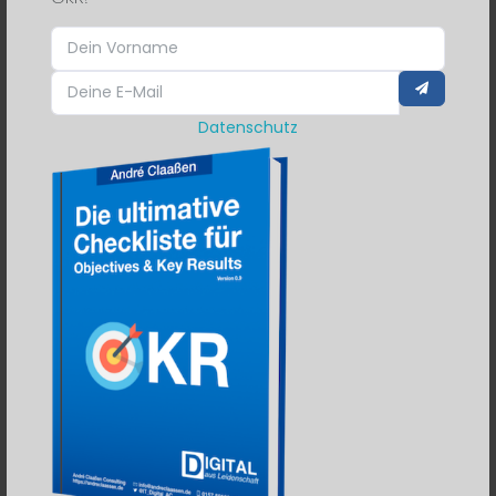
um Umsatz, Conversion, Marktanteil. In
der Verwaltung geht es um Leistung für
Bürgerinnen und Bürger. Das macht Key
Results nicht einfacher – aber anders.
Datenschutz
Gute Key Results für die Verwaltung
messen:
Digitalisierung:
“Der Anteil der online
abgeschlossenen Bürgerservices
(Ende-zu-Ende) ist von 12% auf 30%
gestiegen.”
Personal:
“Die durchschnittliche
Besetzungsdauer offener Stellen ist