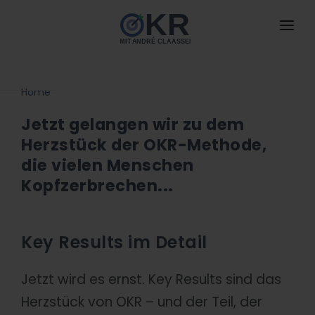
HOME
ANGEBOTE
Home
neu
Jetzt gelangen wir zu dem
BUCH
NEU
Herzstück der OKR-Methode,
DAS IST OKR
die vielen Menschen
Kopfzerbrechen...
MIT MIR ARBEITEN
DOWNLOADS
Key Results im Detail
BLOG
NEU
Jetzt wird es ernst. Key Results sind das
PODCAST
Herzstück von OKR – und der Teil, der
KONTAKT