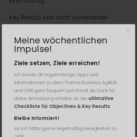
ihren Antrag.”
Key Results sind nicht voneinander
×
abhängig. Wenn Key Result 2 nur erreicht
werden kann, nachdem Key Result 1
Meine wöchentlichen
erledigt ist, haben Sie eine Aufgabenliste
Impulse!
geschrieben – kein OKR-Set.
Ziele setzen, Ziele erreichen!
Ich sende dir regelmässige Tipps und
Der Unterschied zur freien
Informationen zu dem Thema Business Agilität
Wirtschaft
und OKR ganz bequem per Email. Als Dank für
deine Anmeldung erhältst du die
ultimative
Die Verwaltung leistet. Sie verkauft nicht.
Checkliste für Objectives & Key Results
.
Das verändert, wie wir Wirkung messen.
Bleibe informiert!
Ja, ich hätte gerne regelmäßig Neuigkeiten zu
In der freien Wirtschaft dreht sich vieles
OKR!