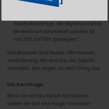
von 120 auf 85 Tage gesunken.”
Finanzen:
“Der Anteil der
Haushaltsanträge, die digital und ohne
Medienbruch bearbeitet werden, ist
von 25% auf 55% gestiegen.”
Drei Beispiele. Drei Muster. Alle messen
Veränderung. Alle sind aus der Zukunft
formuliert. Alle zeigen: So sieht Erfolg aus.
Die Kernfrage
Bevor Sie ein Key Result formulieren,
stellen Sie sich eine Frage: Verändert