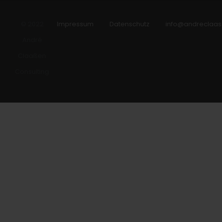
© 2022
Impressum
Datenschutz
info@andreclaas
André
Claaßen
Consulting