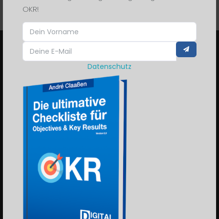
OKR!
STRATEGIEFREIGABE
Datenschutz
Ich helfe Kommunen und Verwaltungen,
strategische Ziele haushaltsfest zu
machen. OKR + WiBe – damit aus
Wünschen Beschlüsse werden.
KOMMEN WIR INS GESPRÄCH.
WISSEN