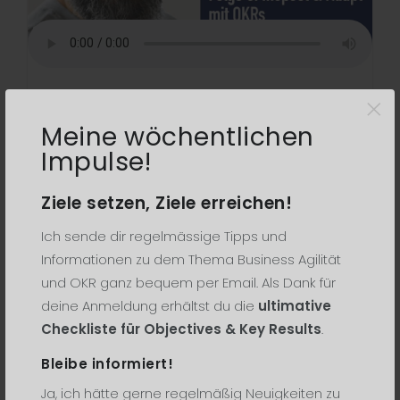
×
17. Jul 2020
0 Comments
Daniel Dubbel über Inspect and
Meine wöchentlichen
Adapt mit OKRs
Impulse!
OKR Podcast Episode 8 - Mein
Ziele setzen, Ziele erreichen!
Gespräch mit Daniel Dubbel von
Ich sende dir regelmässige Tipps und
der DB Systel über gute
Informationen zu dem Thema Business Agilität
Zusammenarbeit und Zielsysteme
und OKR ganz bequem per Email. Als Dank für
im Konzernumfeld. ...
deine Anmeldung erhältst du die
ultimative
Checkliste für Objectives & Key Results
.
LESE WEITER
Bleibe informiert!
Ja, ich hätte gerne regelmäßig Neuigkeiten zu