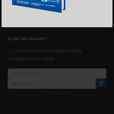
OKR Podcast
Blog
Downloads
BLEIBE INFORMIERT!
Ja, ich hätte gerne regelmäßig
Neuigkeiten zu OKR!
Datenschutz