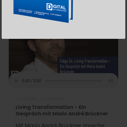
Podcast
3. May 2022
0 Comments
Living Transformation - Ein
Gespräch mit Mario André Brückner
Mit Mario André Brückner spreche