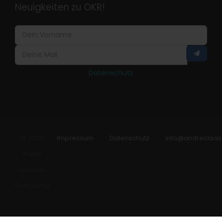
Neuigkeiten zu OKR!
Datenschutz
© 2022
Impressum
Datenschutz
info@andreclaas
André
Claaßen
Consulting