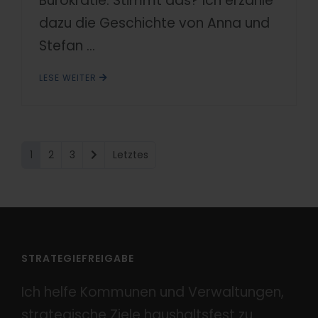
Bürokratie. Stimmt das? Ich erzähle
dazu die Geschichte von Anna und
Stefan ...
LESE WEITER
1
2
3
Letztes
STRATEGIEFREIGABE
Ich helfe Kommunen und Verwaltungen,
strategische Ziele haushaltsfest zu