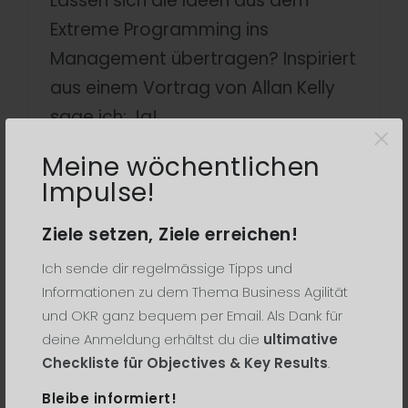
Lassen sich die Ideen aus dem
Extreme Programming ins
Management übertragen? Inspiriert
aus einem Vortrag von Allan Kelly
sage ich: Ja! ...
×
Meine wöchentlichen
LESE WEITER
Impulse!
Ziele setzen, Ziele erreichen!
podcast
Ich sende dir regelmässige Tipps und
Informationen zu dem Thema Business Agilität
und OKR ganz bequem per Email. Als Dank für
deine Anmeldung erhältst du die
ultimative
Checkliste für Objectives & Key Results
.
Bleibe informiert!