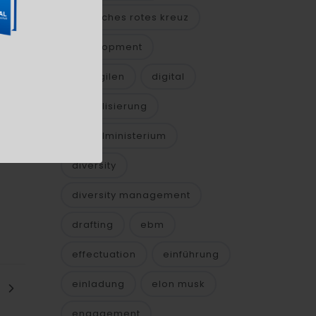
deutsches rotes kreuz
development
die agilen
digital
e-
digitalisierung
digitalministerium
diversity
diversity management
drafting
ebm
effectuation
einführung
einladung
elon musk
engagement