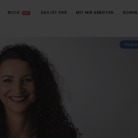
BUCH
DAS IST OKR
MIT MIR ARBEITEN
DOWNL
NEU
Podca