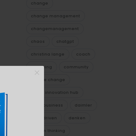
change
change management
changemanagement
chaos
chatgpt
christina lange
coach
coaching
community
×
culture change
cyber innovation hub
daily business
daimler
data driven
denken
design thinking