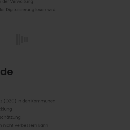
in der Verwaltung
r Digitalisierung lösen wird.
ode
setz (OZG) in den Kommunen
cklung
tschätzung
 nicht verbessern kann