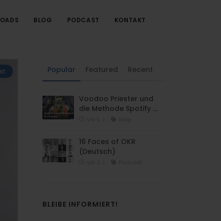
OADS
BLOG
PODCAST
KONTAKT
Popular
Featured
Recent
st
Voodoo Priester und
die Methode Spotify …
vor 5 J..
blog
16 Faces of OKR
(Deutsch)
vor 3 J..
Podcast
BLEIBE INFORMIERT!