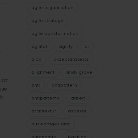
agile organisation
agile strategy
agile transformation
agilität
agility
ai
n
aida
akzeptanztests
alignment
andy grove
itzt
anti
antipattern
ese
it
antipatterns
arbeit
architektur
aspekte
auswärtiges amt
autonomie
backlog