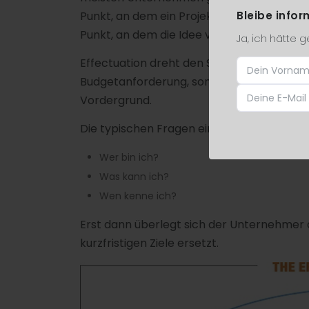
Bleibe infor
Punkt, an dem ein Projektantrag oder eine
Punkt, an dem die Idee versandet.
Ja, ich hätte 
Effectuation dreht den Spieß um. Beim erf
Budgetanforderung, sondern die Orientie
Vordergrund.
Die typischen Fragen eines Unternehmers 
Wer bin ich?
Was kann ich?
Wen kenne ich?
Erst dann überlegt sich der Unternehmer a
kurzfristigen Ziele ersetzt.