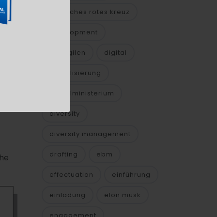
er
deutsches rotes kreuz
development
die
die agilen
digital
digitalisierung
digitalministerium
diversity
diversity management
drafting
ebm
che
effectuation
einführung
einladung
elon musk
engagement