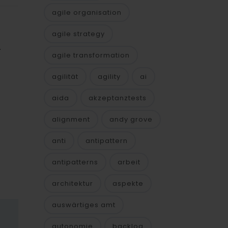
agile organisation
agile strategy
.
agile transformation
agilität
agility
ai
aida
akzeptanztests
alignment
andy grove
anti
antipattern
antipatterns
arbeit
architektur
aspekte
auswärtiges amt
autonomie
backlog