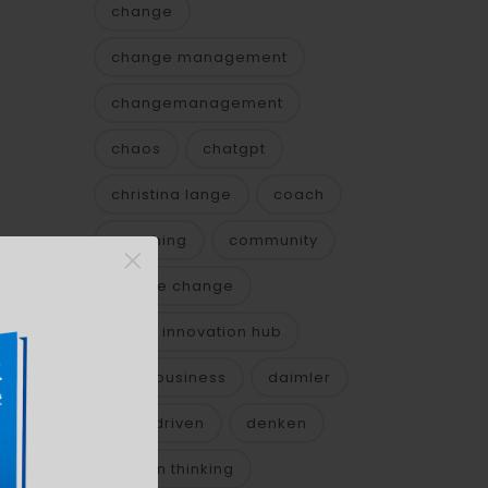
change
change management
changemanagement
chaos
chatgpt
christina lange
coach
coaching
community
×
e
culture change
ik
cyber innovation hub
daily business
daimler
data driven
denken
n den
design thinking
der