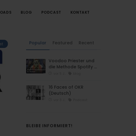
OADS
BLOG
PODCAST
KONTAKT
Popular
Featured
Recent
st
Voodoo Priester und
die Methode Spotify …
vor 5 J..
blog
16 Faces of OKR
(Deutsch)
vor 3 J..
Podcast
BLEIBE INFORMIERT!