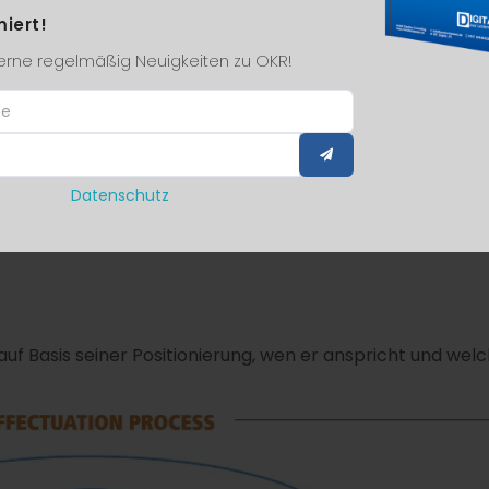
miert!
 Entscheidungsvorlage geschrieben wird. Und oft ist es d
gerne regelmäßig Neuigkeiten zu OKR!
olgreichen Unternehmer steht nicht die Zielplanung oder 
rung an eigenen und bereits vorhandenen Ressourcen im
Datenschutz
lauten lauten:
uf Basis seiner Positionierung, wen er anspricht und wel