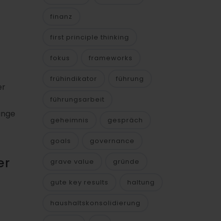
finanz
first principle thinking
fokus
frameworks
frühindikator
führung
er
führungsarbeit
ange
geheimnis
gespräch
goals
governance
er
grave value
gründe
gute key results
haltung
haushaltskonsolidierung