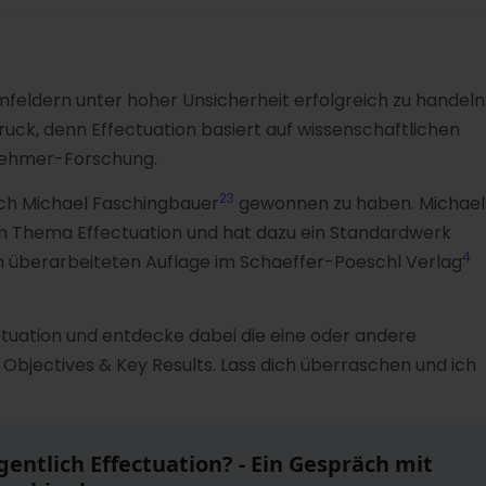
mfeldern unter hoher Unsicherheit erfolgreich zu handeln
druck, denn Effectuation basiert auf wissenschaftlichen
rnehmer-Forschung.
2
3
räch Michael Faschingbauer
gewonnen zu haben. Michael
dem Thema Effectuation und hat dazu ein Standardwerk
4
ten überarbeiteten Auflage im Schaeffer-Poeschl Verlag
ctuation und entdecke dabei die eine oder andere
jectives & Key Results. Lass dich überraschen und ich