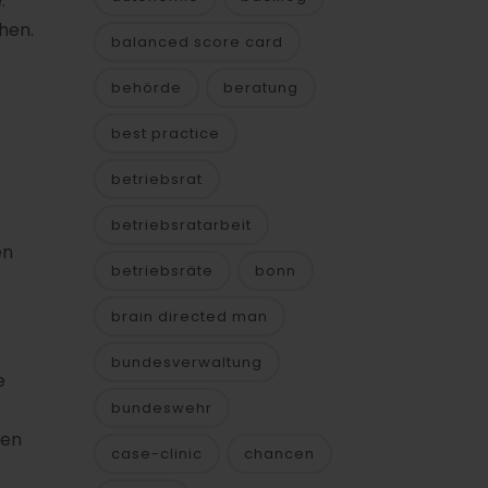
.
chen.
balanced score card
behörde
beratung
best practice
betriebsrat
betriebsratarbeit
en
betriebsräte
bonn
brain directed man
bundesverwaltung
e
bundeswehr
een
case-clinic
chancen