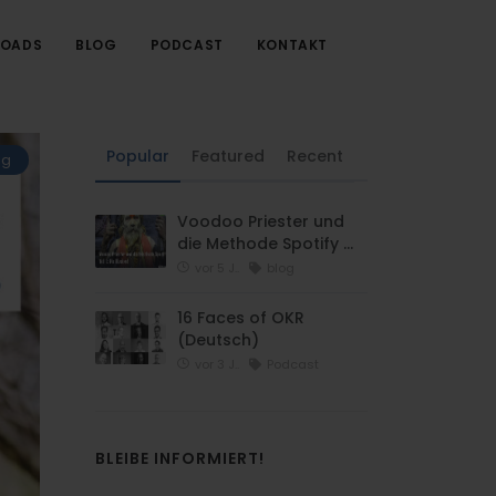
OADS
BLOG
PODCAST
KONTAKT
Popular
Featured
Recent
og
Voodoo Priester und
die Methode Spotify …
vor 5 J..
blog
16 Faces of OKR
(Deutsch)
vor 3 J..
Podcast
BLEIBE INFORMIERT!