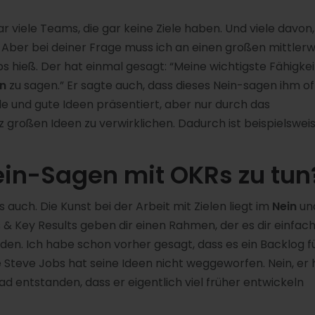
ar viele Teams, die gar keine Ziele haben. Und viele davon,
. Aber bei deiner Frage muss ich an einen großen mittlerw
hieß. Der hat einmal gesagt: “Meine wichtigste Fähigkeit
in
zu sagen.” Er sagte auch, dass dieses Nein-sagen ihm of
le und gute Ideen präsentiert, aber nur durch das
z großen Ideen zu verwirklichen. Dadurch ist beispielswei
in-Sagen mit OKRs zu tun
 auch. Die Kunst bei der Arbeit mit Zielen liegt im
Nein
und
 & Key Results geben dir einen Rahmen, der es dir einfac
en. Ich habe schon vorher gesagt, dass es ein Backlog f
 Steve Jobs hat seine Ideen nicht weggeworfen. Nein, er 
Pad entstanden, dass er eigentlich viel früher entwickeln