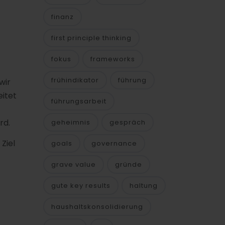
finanz
first principle thinking
fokus
frameworks
frühindikator
führung
wir
eitet
führungsarbeit
rd.
geheimnis
gespräch
Ziel
goals
governance
grave value
gründe
gute key results
haltung
haushaltskonsolidierung