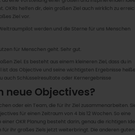
du eine Vorstellung einer großen und inspirierenden Idee
. OKRs helfen dir, dein großen Ziel auch wirklich zu errei
oßes Ziel vor.
ein Weltraumpilot werden und die Sterne für uns Menschen
Nutzen für Menschen geht. Sehr gut.
oßen Ziel. Es besteht aus einem kleineren Ziel, dass du in
l ist das Objective und seine wichtigsten Ergebnisse heiß
zu auch Schlüsselresultate oder Kernergebnisse
 neue Objectives?
chen oder ein Team, die für ihr Ziel zusammenarbeiten. Si
ctives für einen Zeitraum von 4 bis 12 Wochen. So eine
o einer OKR Planung besteht darin, genau die richtigen Id
ür ihr großes Ziels jetzt weiterbringt. Die anderen guten