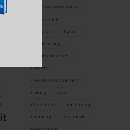
deutsches rotes kreuz
development
die agilen
digital
alle
digitalisierung
digitalministerium
diversity
diversity management
s
drafting
ebm
er
.
effectuation
einführung
it
einladung
elon musk
engagement