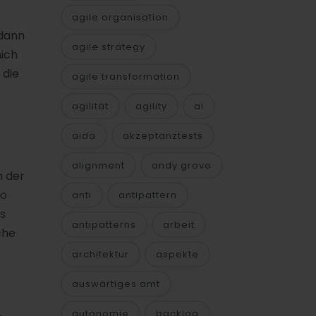
agile organisation
 dann
agile strategy
mich
 die
agile transformation
agilität
agility
ai
aida
akzeptanztests
alignment
andy grove
n der
wo
anti
antipattern
s
antipatterns
arbeit
che
architektur
aspekte
auswärtiges amt
autonomie
backlog