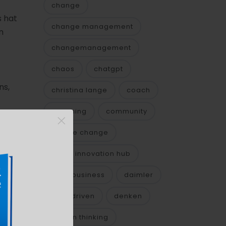
change
s hat
change management
n
changemanagement
chaos
chatgpt
ns,
christina lange
coach
coaching
community
×
culture change
cyber innovation hub
it
se
daily business
daimler
data driven
denken
design thinking