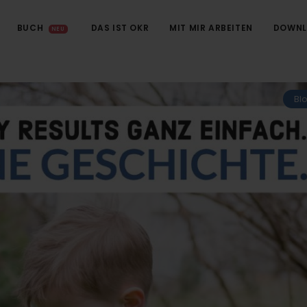
BUCH
DAS IST OKR
MIT MIR ARBEITEN
DOWNL
NEU
Bl