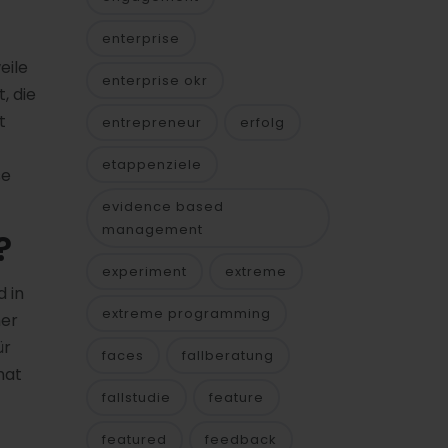
enterprise
eile
enterprise okr
, die
t
entrepreneur
erfolg
etappenziele
se
evidence based
management
?
experiment
extreme
 in
extreme programming
her
ür
faces
fallberatung
hat
fallstudie
feature
featured
feedback