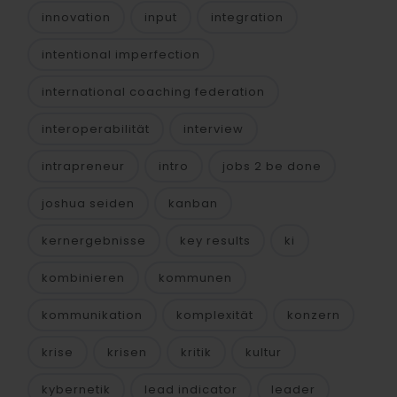
innovation
input
integration
intentional imperfection
international coaching federation
interoperabilität
interview
intrapreneur
intro
jobs 2 be done
joshua seiden
kanban
kernergebnisse
key results
ki
kombinieren
kommunen
kommunikation
komplexität
konzern
krise
krisen
kritik
kultur
kybernetik
lead indicator
leader