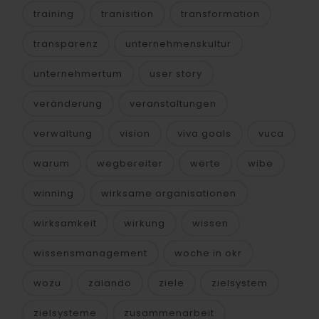
training
tranisition
transformation
transparenz
unternehmenskultur
unternehmertum
user story
veränderung
veranstaltungen
verwaltung
vision
viva goals
vuca
warum
wegbereiter
werte
wibe
winning
wirksame organisationen
wirksamkeit
wirkung
wissen
wissensmanagement
woche in okr
wozu
zalando
ziele
zielsystem
zielsysteme
zusammenarbeit