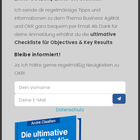
Popular
Featured
Recent
Ich sende dir regelmässige Tipps und
Informationen zu dem Thema Business Agilität
Voodoo Priester und die Methode Spotify
und OKR ganz bequem per Email. Als Dank für
…
vor 5 J..
blog
deine Anmeldung erhältst du die
ultimative
Checkliste für Objectives & Key Results
.
16 Faces of OKR
(Deutsch)
Bleibe informiert!
vor 3 J..
Podcast
Ja, ich hätte gerne regelmäßig Neuigkeiten zu
OKR!
BLEIBE INFORMIERT!
Ja, ich hätte gerne regelmäßig
Datenschutz
Neuigkeiten zu OKR!