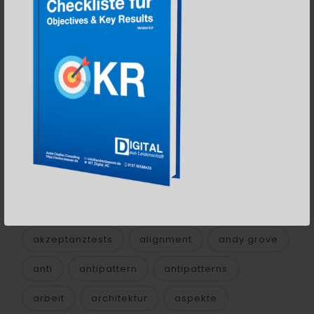
Datenschutz
TAGS
agil
agile
agile arbeit
agile coach
agile organisation
agile strategy
agile transformation
agilität
agility
ai
aida
akzeptanztests
alignment
andy grove
anti
antipattern
antipatterns
arbeit
architektur
aspekte