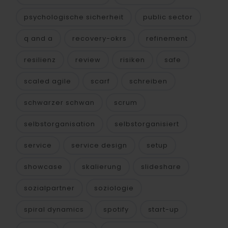
psychologische sicherheit
public sector
q and a
recovery-okrs
refinement
resilienz
review
risiken
safe
scaled agile
scarf
schreiben
schwarzer schwan
scrum
selbstorganisation
selbstorganisiert
service
service design
setup
showcase
skalierung
slideshare
sozialpartner
soziologie
spiral dynamics
spotify
start-up