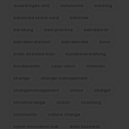
auswärtiges amt
autonomie
backlog
balanced score card
behörde
beratung
best practice
betriebsrat
betriebsratarbeit
betriebsräte
bonn
brain directed man
bundesverwaltung
bundeswehr
case-clinic
chancen
change
change management
changemanagement
chaos
chatgpt
christina lange
coach
coaching
community
culture change
cyber innovation hub
daily business