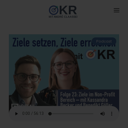
HOME
ANGEBOTE
neu
Podcast
BUCH
NEU
DAS IST OKR
MIT MIR ARBEITEN
DOWNLOADS
BLOG
NEU
PODCAST
KONTAKT