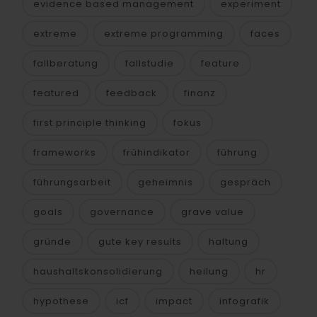
evidence based management
experiment
extreme
extreme programming
faces
fallberatung
fallstudie
feature
featured
feedback
finanz
first principle thinking
fokus
frameworks
frühindikator
führung
führungsarbeit
geheimnis
gespräch
goals
governance
grave value
gründe
gute key results
haltung
haushaltskonsolidierung
heilung
hr
hypothese
icf
impact
infografik