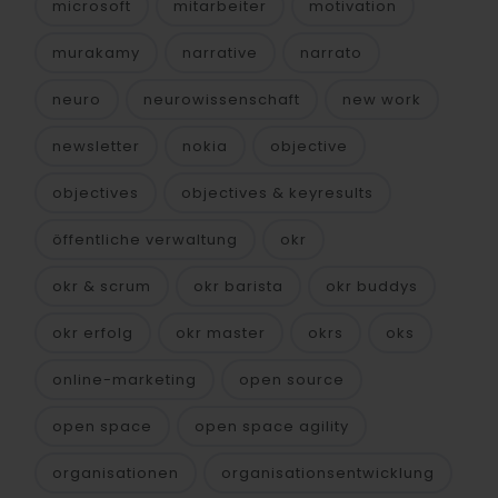
microsoft
mitarbeiter
motivation
murakamy
narrative
narrato
neuro
neurowissenschaft
new work
newsletter
nokia
objective
objectives
objectives & keyresults
öffentliche verwaltung
okr
okr & scrum
okr barista
okr buddys
okr erfolg
okr master
okrs
oks
online-marketing
open source
open space
open space agility
organisationen
organisationsentwicklung