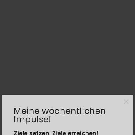
×
Meine wöchentlichen
Impulse!
Ziele setzen, Ziele erreichen!