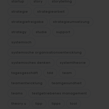
startup
story
storytelling
strategie
strategiearbeit
strategiefreigabe
strategieumsetzung
strategy
studie
support
systemisch
systemische organisationsentwicklung
systemisches denken
systemtheorie
tagesgeschäft
tdd
team
teamentwicklung
teamgesundheit
teams
testgetriebenes management
theory u
tipp
tipps
tool